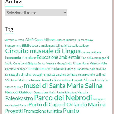
Archivi
Archivi
Tag
AMP Capo Milazzo
Alfredo Guzzoni
Andrea D'Antoni
Bernard Law
Biblioteca
Montgomery
Cambiamenti Climatici
Castello Gallego
Circuito museale di Lingua
Cucina Siciliana
Educazione ambientale
Economia circolare
Fine della campagna di
Sicilia
Generale di Brigata Enrico Messale
Georg Smitt Patton.
Hans- Valentin Hube
Il nostro mare in classe
Harold Alexander
Il Ritiro di Randazzo
Isola di Salina
La Battaglia di Troina ( 30 Lugli-6 Agosto)
La Linea dell'Etna o San Fratello
La linea
S.Stefano- Mistretta-Nicosia- Troina
La Linea Tortorici
Leopoldo Messina
Liberty
Lo
musei di Santa Maria Salina
sbarco di Brolo
Nebrodi Outdoor
Operazione Huski
Padre Salvatore Miracola
Parco dei Nebrodi
Paleokastro
Pomodoro
Porto di Capo d'Orlando Marina
seccagno di Salina
Punto
Progetti
Promozione turistica