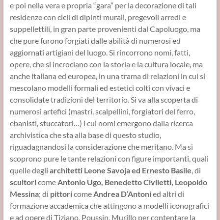
e poi nella vera e propria “gara” per la decorazione di tali
residenze con cicli di dipinti murali, pregevoli arredi e
suppellettili, in gran parte provenienti dal Capoluogo, ma
che pure furono forgiati dalle abilità di numerosi ed
aggiornati artigiani del luogo. Si rincorrono nomi, fatti,
opere, che si incrociano con la storia e la cultura locale, ma
anche italiana ed europea, in una trama di relazioni in cui si
mescolano modelli formali ed estetici colti con vivaci e
consolidate tradizioni del territorio. Si va alla scoperta di
numerosi artefici (mastri, scalpellini, forgiatori del ferro,
ebanisti, stuccatori…) i cui nomi emergono dalla ricerca
archivistica che sta alla base di questo studio,
riguadagnandosi la considerazione che meritano. Ma si
scoprono pure le tante relazioni con figure importanti, quali
quelle degli
architetti Leone Savoja ed Ernesto Basile
, di
scultori
come
Antonio Ugo, Benedetto Civiletti, Leopoldo
Messina
; di
pittori
come
Andrea D’Antoni
ed altri di
formazione accademica che attingono a modelli iconografici
e ad opere di Tiziano, Poussin, Murillo per contentare la