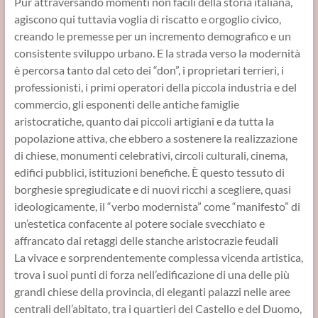
Pur attraversando momenti non facili della storia italiana,
agiscono qui tuttavia voglia di riscatto e orgoglio civico,
creando le premesse per un incremento demografico e un
consistente sviluppo urbano. E la strada verso la modernità
è percorsa tanto dal ceto dei “don”, i proprietari terrieri, i
professionisti, i primi operatori della piccola industria e del
commercio, gli esponenti delle antiche famiglie
aristocratiche, quanto dai piccoli artigiani e da tutta la
popolazione attiva, che ebbero a sostenere la realizzazione
di chiese, monumenti celebrativi, circoli culturali, cinema,
edifici pubblici, istituzioni benefiche. È questo tessuto di
borghesie spregiudicate e di nuovi ricchi a scegliere, quasi
ideologicamente, il “verbo modernista” come “manifesto” di
un’estetica confacente al potere sociale svecchiato e
affrancato dai retaggi delle stanche aristocrazie feudali
La vivace e sorprendentemente complessa vicenda artistica,
trova i suoi punti di forza nell’edificazione di una delle più
grandi chiese della provincia, di eleganti palazzi nelle aree
centrali dell’abitato, tra i quartieri del Castello e del Duomo,