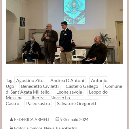
Tag:
Agostino Zito
Andrea D'Antoni
Antonio
Ugo
Benedetto Civiletti
Castello Gallego
Comune
di Sant'Agata Militello
Leone savoja
Leopoldo
Messina
Liberty
Nuccio Lo
Castro
Paleokastro
Salvatore Gregoretti
FEDERICA ARMELI
9 Gennaio 2024
Editoria minore
,
News
,
Paleokastro