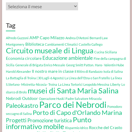
Archivi
Tag
AMP Capo Milazzo
Alfredo Guzzoni
Andrea D'Antoni
Bernard Law
Biblioteca
Montgomery
Cambiamenti Climatici
Castello Gallego
Circuito museale di Lingua
Cucina Siciliana
Educazione ambientale
Economia circolare
Fine della campagna di
Sicilia
Generale di Brigata Enrico Messale
Georg Smitt Patton.
Hans- Valentin Hube
Il nostro mare in classe
Harold Alexander
Il Ritiro di Randazzo
Isola di Salina
La Battaglia di Troina ( 30 Lugli-6 Agosto)
La Linea dell'Etna o San Fratello
La linea
S.Stefano- Mistretta-Nicosia- Troina
La Linea Tortorici
Leopoldo Messina
Liberty
Lo
musei di Santa Maria Salina
sbarco di Brolo
Nebrodi Outdoor
Operazione Huski
Padre Salvatore Miracola
Parco dei Nebrodi
Paleokastro
Pomodoro
Porto di Capo d'Orlando Marina
seccagno di Salina
Punto
Progetti
Promozione turistica
informativo mobile
Rocche del Crasto
Risparmio Idrico