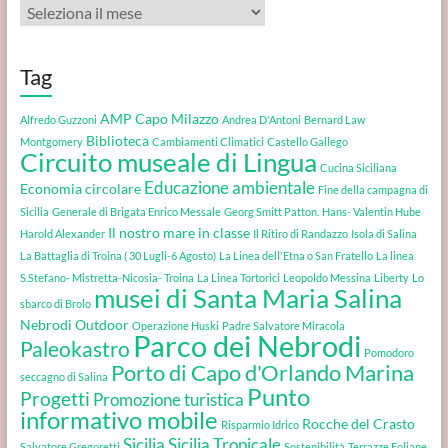
Archivi
Tag
AMP Capo Milazzo
Alfredo Guzzoni
Andrea D'Antoni
Bernard Law
Biblioteca
Montgomery
Cambiamenti Climatici
Castello Gallego
Circuito museale di Lingua
Cucina Siciliana
Educazione ambientale
Economia circolare
Fine della campagna di
Sicilia
Generale di Brigata Enrico Messale
Georg Smitt Patton.
Hans- Valentin Hube
Il nostro mare in classe
Harold Alexander
Il Ritiro di Randazzo
Isola di Salina
La Battaglia di Troina ( 30 Lugli-6 Agosto)
La Linea dell'Etna o San Fratello
La linea
S.Stefano- Mistretta-Nicosia- Troina
La Linea Tortorici
Leopoldo Messina
Liberty
Lo
musei di Santa Maria Salina
sbarco di Brolo
Nebrodi Outdoor
Operazione Huski
Padre Salvatore Miracola
Parco dei Nebrodi
Paleokastro
Pomodoro
Porto di Capo d'Orlando Marina
seccagno di Salina
Punto
Progetti
Promozione turistica
informativo mobile
Rocche del Crasto
Risparmio Idrico
Sicilia
Sicilia Tropicale
Salvatore Gregoretti
Sostenibilità
Terrazze Eoliane